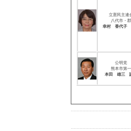
立憲民主連
八代市・
幸村 香代子
公明党
熊本市第
本田 雄三 