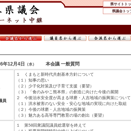
県サイトト
県議会トッ
6年12月4日
本会議 一般質問
（水）
１ くまもと新時代共創基本方針について
（１）知事の思い
（２）少子化対策及び子育て支援（要望）
党
（３）「食のみやこ熊本県」の創造に向けた今後の展開
２ 今後治水安全度が高まる球磨・人吉地域の振興策について
議員
（１）洪水被害のない安全・安心な地域の実現に向けた取組
（２）今後の球磨・人吉地域の振興策
（３）魅力ある高等専門教育の場の創出（要望）
１ 第50回衆議院議員総選挙を終えて