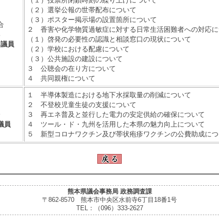
（１）投票所閉鎖時刻の繰り上げについて
（２）選挙公報の世帯配布について
（３）ポスター掲示場の設置箇所について
合
２ 香害や化学物質過敏症に対する日常生活困難者への対応に
郡
（１）啓発の必要性の認識と相談窓口の現状について
 議員
（２）学校における配慮について
（３）公共施設の建設について
３ 公聴会の在り方について
４ 共同親権について
１ 半導体製造における地下水採取量の削減について
２ 不登校児童生徒の支援について
一
３ 再エネ普及と並行した電力の安定供給の確保について
議員
４ ツール・ド・九州を活用した本県の魅力向上について
５ 新型コロナワクチン及び帯状疱疹ワクチンの公費助成につ
熊本県議会事務局 政務調査課
〒862-8570 熊本市中央区水前寺6丁目18番1号
TEL：（096）333-2627