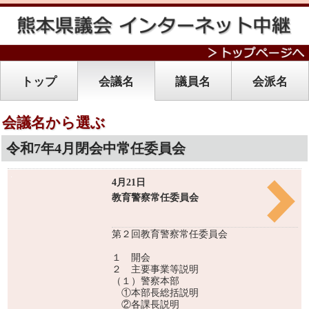
トップ
会議名
議員名
会派名
会議名から選ぶ
令和7年4月閉会中常任委員会
4月21日
教育警察常任委員会
第２回教育警察常任委員会
１ 開会
２ 主要事業等説明
（１）警察本部
①本部長総括説明
②各課長説明