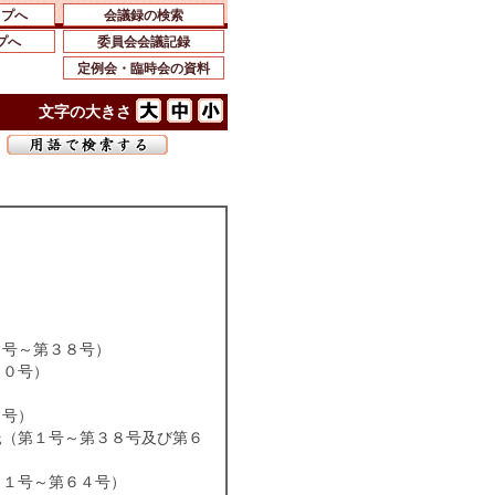
ップへ
会議録の検索
プへ
委員会会議記録
定例会・臨時会の資料
文字の大きさ
１号～第３８号）
６０号）
０号）
託（第１号～第３８号及び第６０号）
６１号～第６４号）