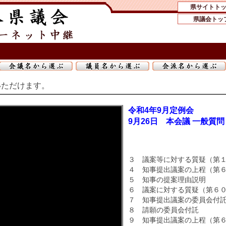
県サイトト
県議会トッ
いただけます。
令和4年9月定例会
9月26日 本会議 一般質問
３ 議案等に対する質疑（第
４ 知事提出議案の上程（第
５ 知事の提案理由説明
６ 議案に対する質疑（第６
７ 知事提出議案の委員会付
８ 請願の委員会付託
９ 知事提出議案の上程（第