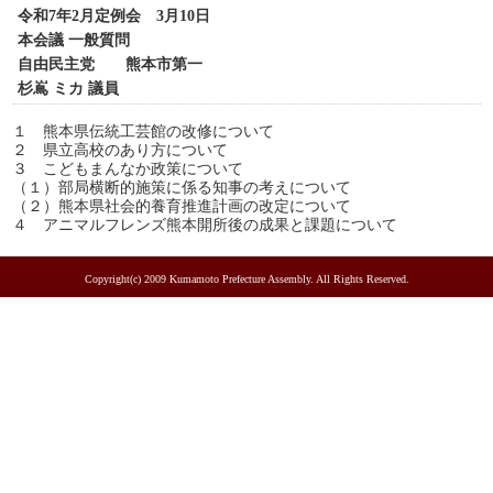
令和7年2月定例会 3月10日
本会議 一般質問
自由民主党 熊本市第一
杉嶌 ミカ 議員
１ 熊本県伝統工芸館の改修について
２ 県立高校のあり方について
３ こどもまんなか政策について
（１）部局横断的施策に係る知事の考えについて
（２）熊本県社会的養育推進計画の改定について
４ アニマルフレンズ熊本開所後の成果と課題について
Copyright(c) 2009 Kumamoto Prefecture Assembly. All Rights Reserved.