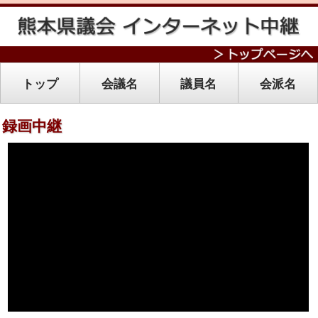
トップ
会議名
議員名
会派名
録画中継