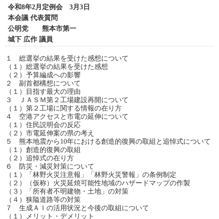
令和8年2月定例会 3月3日
本会議 代表質問
公明党 熊本市第一
城下 広作 議員
１ 総選挙の結果を受けた感想について
（１）総選挙の結果を受けた感想
（２）予算編成への影響
２ 副首都構想について
（１）目指す最大の理由
３ ＪＡＳＭ第２工場建設再開について
（１）第２工場に関する情報の在り方
４ 空港アクセスと市電の延伸について
（１）住民説明会の反応
（２）市電延伸案の県の考え
５ 熊本地震から10年における創造的復興の取組と追悼式について
（１）創造的復興の取組
（２）追悼式の在り方
６ 防災・減災対策について
（１）「林野火災注意報」「林野火災警報」の条例制定
（２）（仮称）火災延焼可能性地域のハザードマップの作製
（３）「所有者不明建物・土地」の対策
（４）狭隘道路等の対策
７ 生成ＡＩの活用状況と今後の取組について
（１）メリット・デメリット