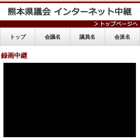
トップ
会議名
議員名
会派名
録画中継