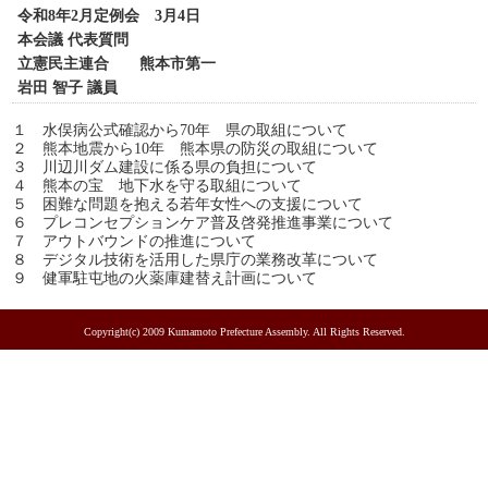
令和8年2月定例会 3月4日
本会議 代表質問
立憲民主連合 熊本市第一
岩田 智子 議員
１ 水俣病公式確認から70年 県の取組について
２ 熊本地震から10年 熊本県の防災の取組について
３ 川辺川ダム建設に係る県の負担について
４ 熊本の宝 地下水を守る取組について
５ 困難な問題を抱える若年女性への支援について
６ プレコンセプションケア普及啓発推進事業について
７ アウトバウンドの推進について
８ デジタル技術を活用した県庁の業務改革について
９ 健軍駐屯地の火薬庫建替え計画について
Copyright(c) 2009 Kumamoto Prefecture Assembly. All Rights Reserved.