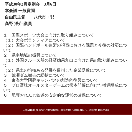
平成30年2月定例会 3月6日
本会議 一般質問
自由民主党 八代市・郡
髙野 洋介 議員
１ 国際スポーツ大会に向けた取り組みについて
（１）大会ボランティアについて
（２）国際ハンドボール連盟の視察における課題と今後の対応につ
いて
２ 県南地域の振興について
（１）外国クルーズ船の経済効果創出に向けた県の取り組みについ
て
（２）県土の均衡ある発展を目指した企業誘致について
３ 荒瀬ダム撤去の総括について
４ 東海大学阿蘇キャンパスの創造的復興について
５ プロ野球オールスターゲームの熊本開催に向けた機運醸成につ
いて
６ 肥薩おれんじ鉄道の安定的な運営の確保について
Copyright(c) 2009 Kumamoto Prefecture Assembly. All Rights Reserved.