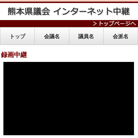
トップ
会議名
議員名
会派名
録画中継