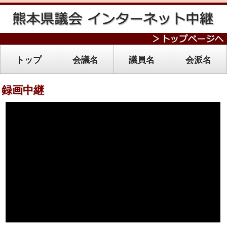
トップ
会議名
議員名
会派名
録画中継