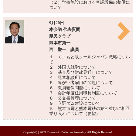
（２）学校施設における空調設備の整備に
ついて
9月20日
本会議 代表質問
県民クラブ
熊本市第一
西 聖一 議員
１ くまもと版クールジャパン戦略につい
て
２ 外国人就労について
３ 基金及び財政見通しについて
４ 児童相談所について
５ 障がい者雇用の問題について
６ 教員確保問題について
７ 会計年度任用職員制度について
８ 公文書管理について
９ 立野ダム建設について
10 熊本市電と熊本電鉄の結節並びに相互
乗り入れについて（要望）
Copyright(c) 2009 Kumamoto Prefecture Assembly. All Rights Reserved.