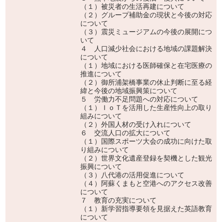
（１）被災者の生活再建について
（２）グループ補助金の現状と今後の対応
について
（３）震災ミュージアムの今後の展開につ
いて
４ 人口減少社会における地域の課題解決
について
（１）地域における医師確保と在宅医療の
推進について
（２）御所浦架橋事業の休止判断に至る経
緯と今後の地域振興策について
５ 労働力不足問題への対応について
（１）ＩｏＴを活用した生産性向上の取り
組みについて
（２）外国人材の受け入れについて
６ 交流人口の拡大について
（１）国際スポーツ大会の成功に向けた取
り組みについて
（２）世界文化遺産登録を契機とした観光
振興について
（３）八代港の活用促進について
（４）阿蘇くまもと空港へのアクセス改善
について
７ 教育の充実について
（１）新学習指導要領を見据えた英語教育
について