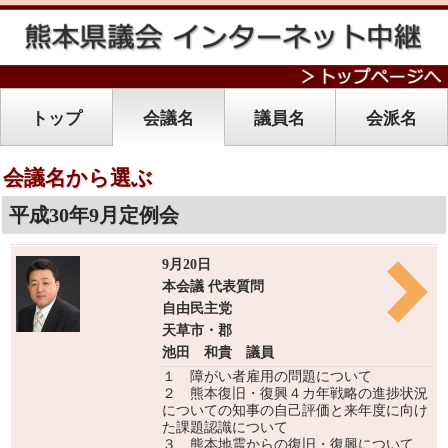
トップ
会議名
議員名
会派名
会議名から選ぶ
平成30年9月定例会
9月20日
本会議 代表質問
自由民主党
天草市・郡
池田 和貴 議員
１ 障がい者雇用の問題について
２ 熊本復旧・復興４カ年戦略の進捗状況
についての知事の自己評価と来年度に向け
た課題認識について
３ 熊本地震からの復旧・復興について