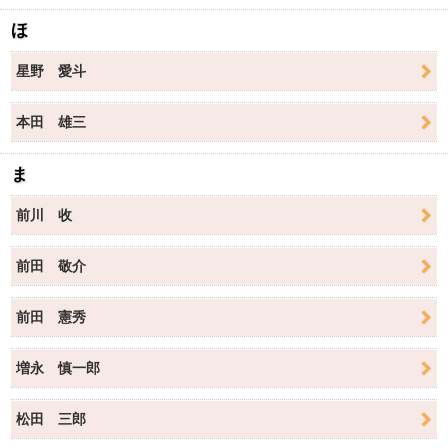
ほ
星野 愛斗
本田 雄三
ま
前川 收
前田 敬介
前田 憲秀
増永 慎一郎
松田 三郎