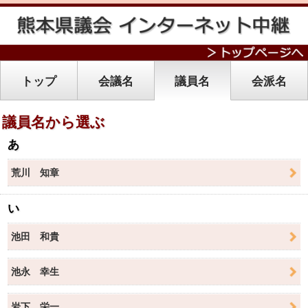
トップ
会議名
議員名
会派名
議員名から選ぶ
あ
荒川 知章
い
池田 和貴
池永 幸生
岩下 栄一