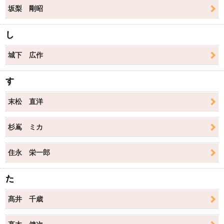
坂梨 剛昭
し
城下 広作
す
末松 直洋
杉嶌 ミカ
住永 栄一郎
た
髙井 千歳