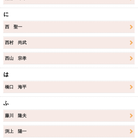
に
西 聖一
西村 尚武
西山 宗孝
は
橋口 海平
ふ
藤川 隆夫
渕上 陽一