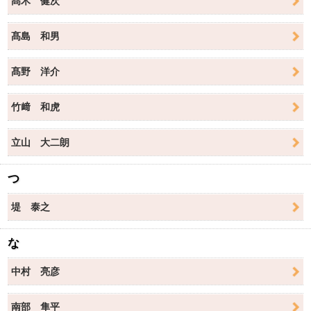
髙木 健次
髙島 和男
髙野 洋介
竹﨑 和虎
立山 大二朗
つ
堤 泰之
な
中村 亮彦
南部 隼平