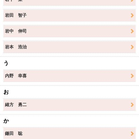
岩田 智子
岩中 伸司
岩本 浩治
う
内野 幸喜
お
緒方 勇二
か
鎌田 聡