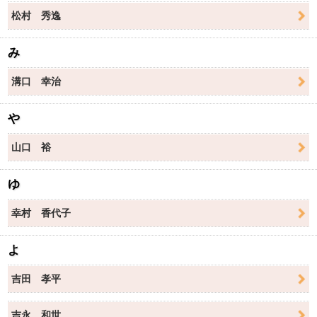
松村 秀逸
み
溝口 幸治
や
山口 裕
ゆ
幸村 香代子
よ
吉田 孝平
吉永 和世