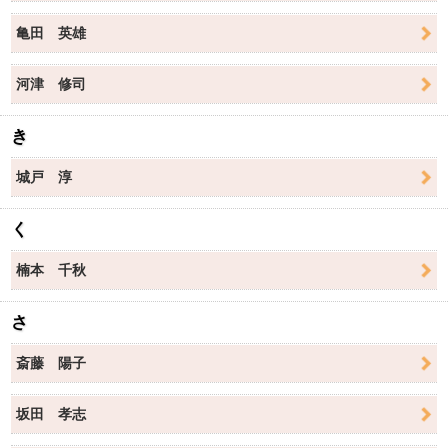
亀田 英雄
河津 修司
き
城戸 淳
く
楠本 千秋
さ
斎藤 陽子
坂田 孝志