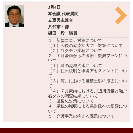
3月4日
本会議 代表質問
立憲民主連合
八代市・郡
磯田 毅 議員
１ 新型コロナ対策について
（１）今後の感染拡大防止対策について
（２）ワクチン接種について
２ ７月豪雨からの復旧・復興プランにつ
いて
（１）緑の流域治水について
（２）住民説明と環境アセスメントについ
て
（３）河川における堆積土砂の撤去につい
て
（４）７月豪雨における川辺川流量と瀬戸
石ダムの調査結果について
３ 温暖化対策について
４ 県税の減収による県財政への影響につ
いて
５ 介護事業の抱える課題について