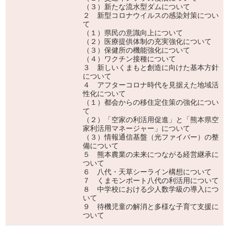
（３）新たな流水型ダムについて
２ 新型コロナウイルスの感染対策につい
て
（１）県民の意識向上について
（２）医療提供体制の充実強化について
（３）保健所の機能強化について
（４）ワクチン接種について
３ 新しいくまもと創造に向けた基本方針
について
４ アフターコロナ時代を見据えた地域活
性化について
（１）都会からの移住定住策の強化につい
て
（２）「空家の利活用促進」と「熊本県空
家利活用マネージャー」について
（３）情報通信基盤（光ファイバー）の整
備について
５ 熊本農業の未来につながる経営継承に
ついて
６ 八代・天草シーライン構想について
７ くまモンポート八代の利活用について
８ 中学校における少人数学級の導入につ
いて
９ 待機児童の解消と多様な子育て支援に
ついて