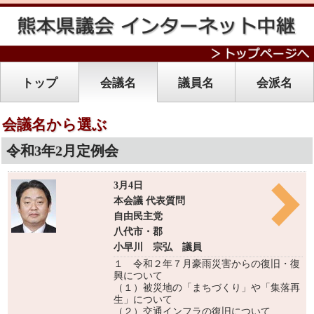
トップ
会議名
議員名
会派名
会議名から選ぶ
令和3年2月定例会
3月4日
本会議 代表質問
自由民主党
八代市・郡
小早川 宗弘 議員
１ 令和２年７月豪雨災害からの復旧・復
興について
（１）被災地の「まちづくり」や「集落再
生」について
（２）交通インフラの復旧について