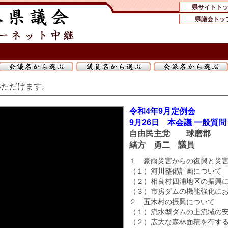
県サイトト
県議会トッ
いただけます。
令和4年9月定例会
9月26日 本会議 一般質問
自由民主党 球磨郡
緒方 勇二 議員
１ 豪雨災害からの復興と災
（１）河川整備計画について
（２）相良村四浦地区の振興
（３）市房ダムの機能強化に
２ 五木村の振興について
（１）流水型ダムの上流域の
（２）広大な森林面積を有す