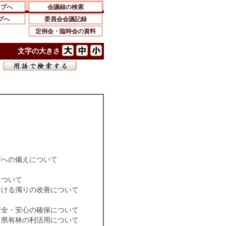
ップへ
会議録の検索
プへ
委員会会議記録
定例会・臨時会の資料
文字の大きさ
害への備えについて
について
おける濁りの改善について
安全・安心の確保について
る県有林の利活用について