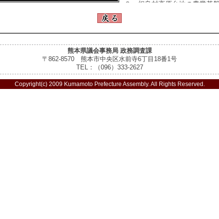
３ 相良村高原台地の農業基
４ 県道整備の手法について
５ 消防力強化・広域化につ
（１）行方不明者捜索などの
（２）人吉球磨地域における
熊本県議会事務局 政務調査課
６ 県立南稜高校の魅力化に
〒862-8570 熊本市中央区水前寺6丁目18番1号
TEL：（096）333-2627
Copyright(c) 2009 Kumamoto Prefecture Assembly. All Rights Reserved.