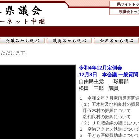
県サイトト
県議会トッ
いただけます。
令和4年12月定例会
12月8日 本会議 一般質問
自由民主党 球磨郡
松田 三郎 議員
１ 令和２年７月豪雨災害関
（１）五木村及び相良村の振
①五木村の振興について
②相良村の振興について
（２）ＪＲ肥薩線の復旧につ
２ 空港アクセス鉄道につい
３ 子ども医療費助成につい