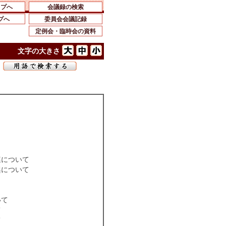
ップへ
会議録の検索
プへ
委員会会議記録
定例会・臨時会の資料
文字の大きさ
連について
興について
いて
て
て