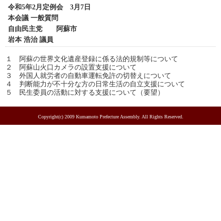
令和5年2月定例会 3月7日
本会議 一般質問
自由民主党 阿蘇市
岩本 浩治 議員
１ 阿蘇の世界文化遺産登録に係る法的規制等について
２ 阿蘇山火口カメラの設置支援について
３ 外国人就労者の自動車運転免許の切替えについて
４ 判断能力が不十分な方の日常生活の自立支援について
５ 民生委員の活動に対する支援について（要望）
Copyright(c) 2009 Kumamoto Prefecture Assembly. All Rights Reserved.