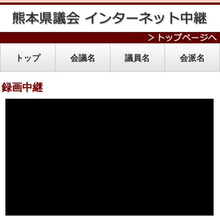
トップ
会議名
議員名
会派名
録画中継