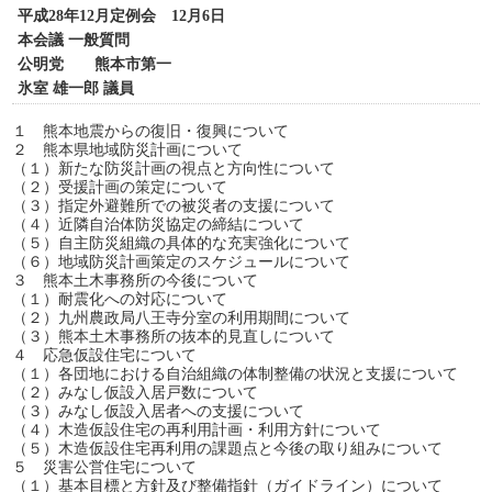
平成28年12月定例会 12月6日
本会議 一般質問
公明党 熊本市第一
氷室 雄一郎 議員
１ 熊本地震からの復旧・復興について
２ 熊本県地域防災計画について
（１）新たな防災計画の視点と方向性について
（２）受援計画の策定について
（３）指定外避難所での被災者の支援について
（４）近隣自治体防災協定の締結について
（５）自主防災組織の具体的な充実強化について
（６）地域防災計画策定のスケジュールについて
３ 熊本土木事務所の今後について
（１）耐震化への対応について
（２）九州農政局八王寺分室の利用期間について
（３）熊本土木事務所の抜本的見直しについて
４ 応急仮設住宅について
（１）各団地における自治組織の体制整備の状況と支援について
（２）みなし仮設入居戸数について
（３）みなし仮設入居者への支援について
（４）木造仮設住宅の再利用計画・利用方針について
（５）木造仮設住宅再利用の課題点と今後の取り組みについて
５ 災害公営住宅について
（１）基本目標と方針及び整備指針（ガイドライン）について