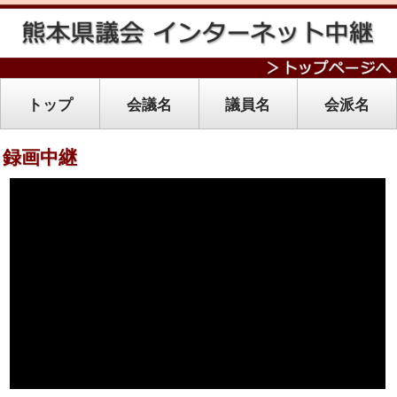
トップ
会議名
議員名
会派名
録画中継