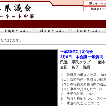
県サイトト
県議会トッ
いただけます。
平成30年2月定例会
3月6日 本会議 一般質問
民進・県民クラブ 熊本
岩田 智子 議員
１ 教職員の働き方改革に向
（１）臨時的任用教職員の待
（２）教職員の勤務時間の適
（３）事業の見直しについて
２ 少子化対策について
３ 教育と福祉をつなぐスク
４ 水道の民営化について