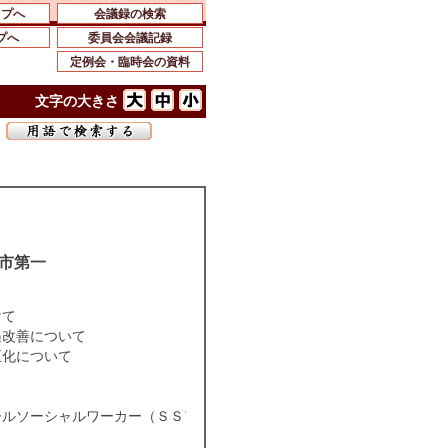
ップへ
会議録の検索
プへ
委員会会議記録
定例会・臨時会の資料
文字の大きさ
市第一
けて
遇改善について
正化について
ールソーシャルワーカー（ＳＳＷ）活用事業の充実について