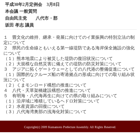
平成30年2月定例会 3月8日
本会議 一般質問
自由民主党 八代市・郡
坂田 孝志 議員
１ 畳文化の維持、継承・発展に向けてのイ業振興の特別立法の制
定について
２ 県民の生命線ともいえる第一線堤防である海岸保全施設の強化
について
（１）熊本地震により被災した堤防の復旧状況について
（２）大規模な自然災害に備えての堤防の防災対策について
３ アジアに拓くゲートウェーとしての八代港の整備促進について
（１）国際的なクルーズ船の寄港拠点の形成に向けての取り組み状
況について
（２）くまモンロード構想の推進について
４ 八代・天草架橋建設構想の推進について
５ 有明海・八代海再生に向けての県の取り組みについて
（１）沿岸域に堆積しているヘドロ対策について
（２）水産資源の回復について
（３）八代海湾奥部の浅海化対策について
Copyright(c) 2009 Kumamoto Prefecture Assembly. All Rights Reserved.