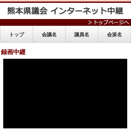
トップ
会議名
議員名
会派名
録画中継