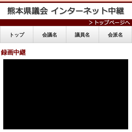
トップ
会議名
議員名
会派名
録画中継