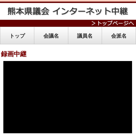
トップ
会議名
議員名
会派名
録画中継