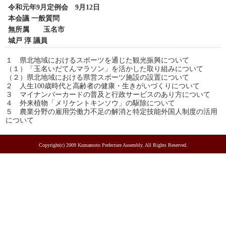
令和元年9月定例会 9月12日
本会議 一般質問
無所属 玉名市
城戸 淳 議員
１ 県北地域におけるスポーツを通じた観光振興について
（１）「玉名いだてんマラソン」を活かした取り組みについて
（２）県北地域における県営スポーツ施設の設置について
２ 人生100歳時代と高齢者の健康・生きがいづくりについて
３ マイナンバーカードの普及と行政サービスのあり方について
４ 外来植物「メリケントキンソウ」の駆除について
５ 農業分野の雇用労働力不足の解消と特定技能外国人制度の活用
について
Copyright(c) 2009 Kumamoto Prefecture Assembly. All Rights Reserved.