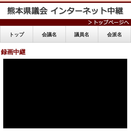
トップ
会議名
議員名
会派名
録画中継