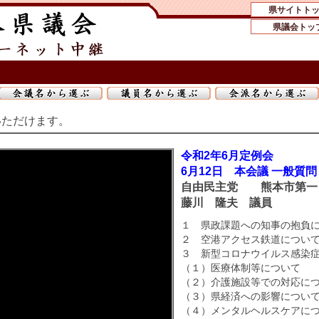
県サイトト
県議会トッ
いただけます。
令和2年6月定例会
6月12日 本会議 一般質問
自由民主党 熊本市第
藤川 隆夫 議員
１ 県政課題への知事の抱負
２ 空港アクセス鉄道につい
３ 新型コロナウイルス感染
（１）医療体制等について
（２）介護施設等での対応に
（３）県経済への影響につい
（４）メンタルヘルスケアに