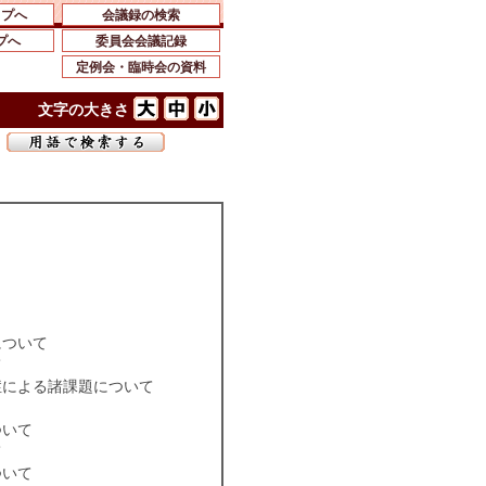
ップへ
会議録の検索
プへ
委員会会議記録
定例会・臨時会の資料
文字の大きさ
一
について
て
症による諸課題について
ついて
て
ついて