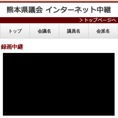
トップ
会議名
議員名
会派名
録画中継