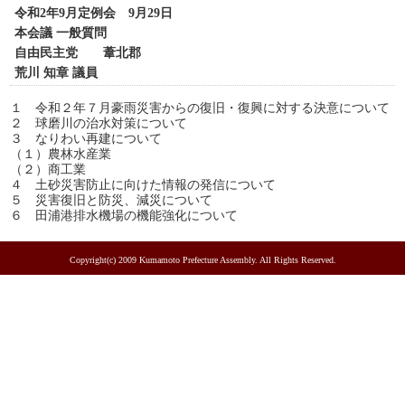
令和2年9月定例会 9月29日
本会議 一般質問
自由民主党 葦北郡
荒川 知章 議員
１ 令和２年７月豪雨災害からの復旧・復興に対する決意について
２ 球磨川の治水対策について
３ なりわい再建について
（１）農林水産業
（２）商工業
４ 土砂災害防止に向けた情報の発信について
５ 災害復旧と防災、減災について
６ 田浦港排水機場の機能強化について
Copyright(c) 2009 Kumamoto Prefecture Assembly. All Rights Reserved.