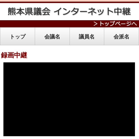
トップ
会議名
議員名
会派名
録画中継