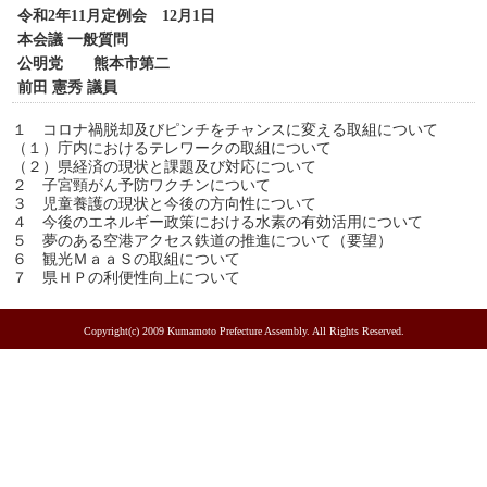
令和2年11月定例会 12月1日
本会議 一般質問
公明党 熊本市第二
前田 憲秀 議員
１ コロナ禍脱却及びピンチをチャンスに変える取組について
（１）庁内におけるテレワークの取組について
（２）県経済の現状と課題及び対応について
２ 子宮頸がん予防ワクチンについて
３ 児童養護の現状と今後の方向性について
４ 今後のエネルギー政策における水素の有効活用について
５ 夢のある空港アクセス鉄道の推進について（要望）
６ 観光ＭａａＳの取組について
７ 県ＨＰの利便性向上について
Copyright(c) 2009 Kumamoto Prefecture Assembly. All Rights Reserved.