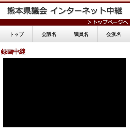
トップ
会議名
議員名
会派名
録画中継