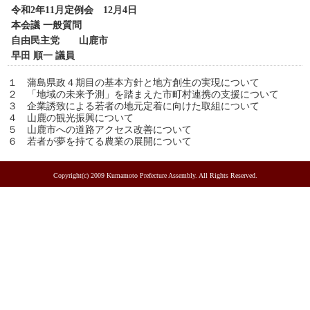
令和2年11月定例会 12月4日
本会議 一般質問
自由民主党 山鹿市
早田 順一 議員
１ 蒲島県政４期目の基本方針と地方創生の実現について
２ 「地域の未来予測」を踏まえた市町村連携の支援について
３ 企業誘致による若者の地元定着に向けた取組について
４ 山鹿の観光振興について
５ 山鹿市への道路アクセス改善について
６ 若者が夢を持てる農業の展開について
Copyright(c) 2009 Kumamoto Prefecture Assembly. All Rights Reserved.