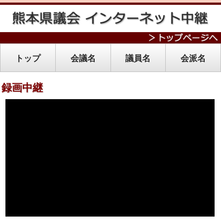
トップ
会議名
議員名
会派名
録画中継