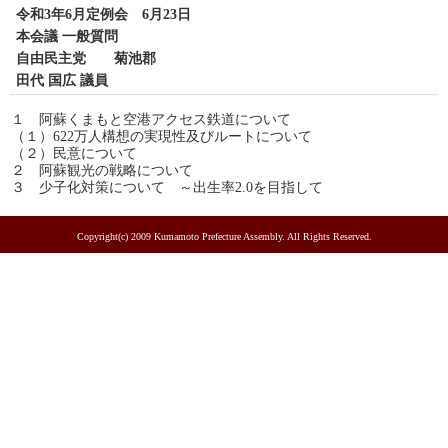
令和3年6月定例会 6月23日
本会議 一般質問
自由民主党 菊池郡
田代 国広 議員
１ 阿蘇くまもと空港アクセス鉄道について
（１）622万人構想の実現性及びルートについて
（２）民意について
２ 阿蘇観光の戦略について
３ 少子化対策について ～出生率2.0を目指して
Copyright(c) 2009 Kumamoto Prefecture Assembly. All Rights Reserved.