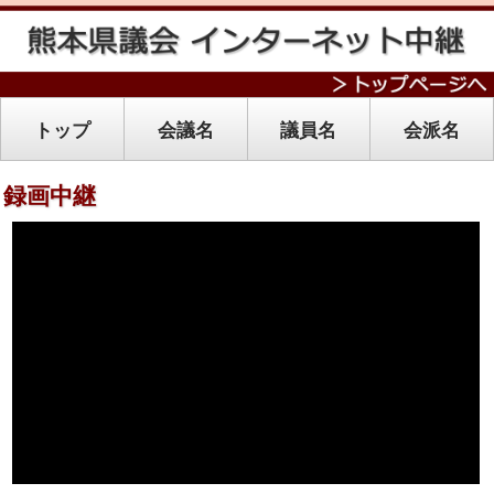
トップ
会議名
議員名
会派名
録画中継