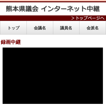
トップ
会議名
議員名
会派名
録画中継