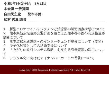
令和3年9月定例会 9月22日
本会議 一般質問
自由民主党 熊本市第一
松村 秀逸 議員
１ 新型コロナウイルスワクチンと治療薬の製造拠点構想について
２ 熊本県新広域道路交通計画を踏まえた熊本都市圏の高規格道路
整備について
３ 熊本環状連絡道路へのインターチェンジ整備について（要望）
４ 少子化対策としての結婚支援について
５ 「みどりの食料システム戦略」を支える有機資源の活用につい
て
６ デジタル化に向けたマイナンバーカードの普及について
Copyright(c) 2009 Kumamoto Prefecture Assembly. All Rights Reserved.