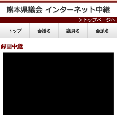
トップ
会議名
議員名
会派名
録画中継