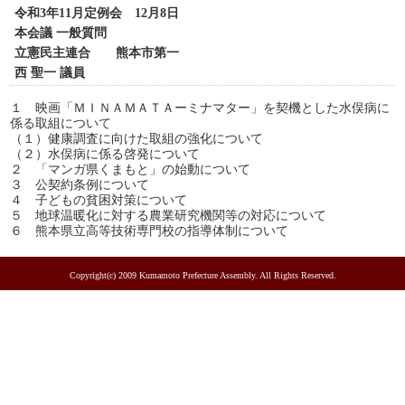
令和3年11月定例会 12月8日
本会議 一般質問
立憲民主連合 熊本市第一
西 聖一 議員
１ 映画「ＭＩＮＡＭＡＴＡーミナマター」を契機とした水俣病に
係る取組について
（１）健康調査に向けた取組の強化について
（２）水俣病に係る啓発について
２ 「マンガ県くまもと」の始動について
３ 公契約条例について
４ 子どもの貧困対策について
５ 地球温暖化に対する農業研究機関等の対応について
６ 熊本県立高等技術専門校の指導体制について
Copyright(c) 2009 Kumamoto Prefecture Assembly. All Rights Reserved.