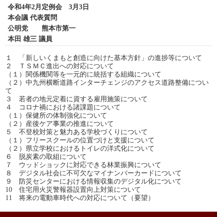
令和4年2月定例会 3月3日
本会議 代表質問
公明党 熊本市第一
本田 雄三 議員
１ 「新しいくまもと創造に向けた基本方針」の進捗等について
２ ＴＳＭＣ進出への対応について
（１）関係機関等を一元的に統括する組織について
（２）中九州横断道路インターチェンジのアクセス道路整備につい
て
３ 若者の地元定着に資する雇用施策について
４ コロナ禍における諸課題について
（１）保健所の体制強化について
（２）産後ケア事業の推進について
５ 不登校対策と魅力ある学校づくりについて
（１）フリースクールの位置づけと支援について
（２）県立学校におけるトイレの洋式化について
６ 脱炭素の取組について
７ ウッドショックに対応できる林業振興について
８ デジタル社会に不可欠なマイナンバーカードについて
９ 防災センターにおける情報収集のデジタル化について
10 住宅用火災警報器設置向上対策について
11 将来の電動車時代への対応について（要望）