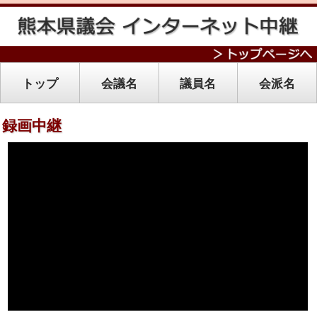
トップ
会議名
議員名
会派名
録画中継