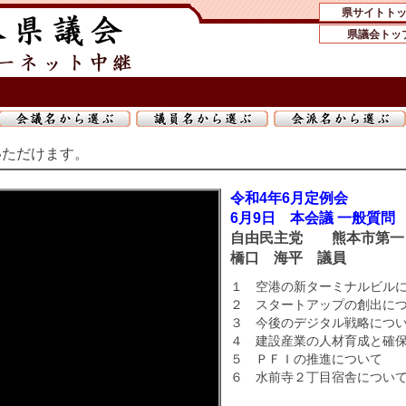
県サイトト
県議会トッ
いただけます。
令和4年6月定例会
6月9日 本会議 一般質問
自由民主党 熊本市第
橋口 海平 議員
１ 空港の新ターミナルビル
２ スタートアップの創出に
３ 今後のデジタル戦略につ
４ 建設産業の人材育成と確
５ ＰＦＩの推進について
６ 水前寺２丁目宿舎につい