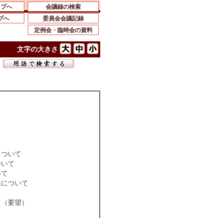
ップへ
会議録の検索
プへ
委員会会議記録
定例会・臨時会の資料
文字の大きさ
一
について
ついて
いて
保について
て（要望）